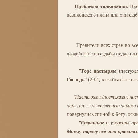
Проблемы толкования
. Пр
вавилонского плена или они ещё 
Правители всех стран во все э
воздействие на судьбы подданны
"Горе пастырям
(пастуха
Господь"
(23:1; в скобках: текст и
"Пастырями (пастухами) част
цари, но и поставленные царями
повернулись спиной к Богу, оскве
"Страшное и ужасное про
Моему народу всё это нравитс