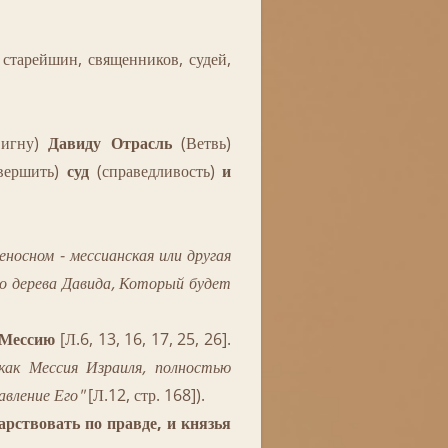
тарейшин, священников, судей,
вигну)
Давиду Отрасль
(Ветвь)
вершить)
суд
(справедливость)
и
еносном - мессианская или другая
го дерева Давида, Который будет
Мессию
[Л.6, 13, 16, 17, 25, 26].
как Мессия Израиля, полностью
авление Его"
[Л.12, стр. 168]).
арствовать по правде, и князья