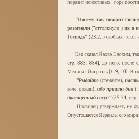
поразит нечестивых, горе посетит
"Посему так говорит Госпо
разогнали
("оттолкнули")
их и
н
Господь"
(23:2; в скобках: текст 
Как сказал Йахвэ Элохим, так о
стр. 883, 884], до него, после
Мединат Йисраэль [Л.9, 10]. Во
"Рыдайте
(стенайте)
, паст
золе, вожди)
, ибо пришли дни
("
драгоценный сосуд"
(25:34, пер. 
Провидец утверждает, не будет
Опустошается Израиль, его мирн