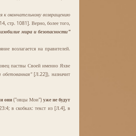
ся к окончательному возвращению
14, стр. 1081]. Верно, более того,
изобилие мира и безопасности"
ние возлагается на правителей.
т овец паствы Своей именно Яхве
я обетованная"
[Л.22]), назначит
 и они
("овцы Мои")
уже не будут
3:4; в скобках: текст из [Л.4], в