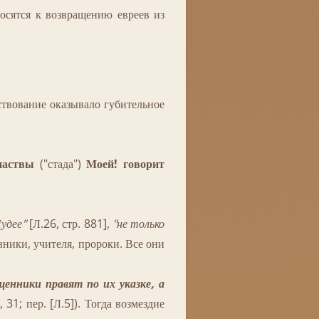
носятся к возвращению евреев из
твование оказывало губительное
паствы
("стада")
Моей! говорит
удее"
[Л.26, стр. 881],
"не только
нники, учителя, пророки. Все они
енники правят по их указке, а
 31; пер. [Л.5]). Тогда возмездие