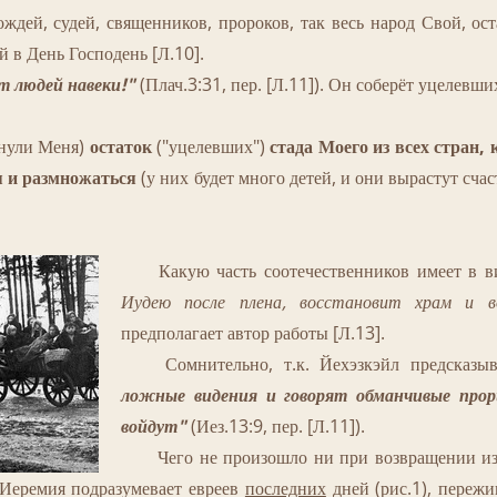
й, судей, священников, пророков, так весь народ Свой, ос
й в День Господень [Л.10].
т людей навеки!"
(Плач.3:31, пер. [Л.11]). Он соберёт уцелевши
инули Меня)
остаток
("уцелевших")
стада Моего из всех стран, 
я и
размножаться
(у них будет много детей, и они вырастут сча
Какую часть соотечественников имеет в в
Иудею после плена, восстановит храм и в
предполагает автор работы [Л.13].
Сомнительно, т.к. Йехэзкэйл предсказыв
ложные видения и говорят обманчивые прори
войдут"
(Иез.13:9, пер. [Л.11]).
Чего не произошло ни при возвращении из в
 Иеремия подразумевает евреев
последних
дней (рис.1), пережи