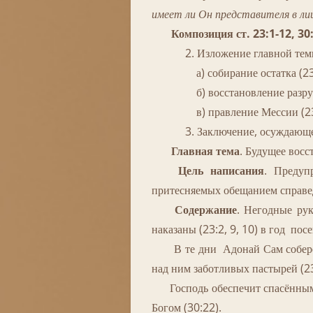
имеет ли Он представителя в лиц
Композиция ст. 23:1-12, 30
2. Изложение главной темы -
а) собирание остатка (23:3,
б) восстановление разрушенн
в) правление Мессии (23:5,
3. Заключение, осуждающее л
Главная тема
. Будущее вос
Ц
ель написания
. Предуп
притесняемых обещанием справе
С
одержание
. Негодные рук
наказаны (23:2, 9, 10) в год пос
В те дни Адонай Сам соберёт ос
над ним заботливых пастырей (23
Господь обеспечит спасённым бе
Богом (30:22).