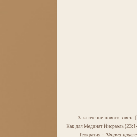
Заключение нового завета [Л.1
Как для Мединат Йисраэль (23:1-12
Теократия -
"Форма правле