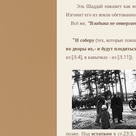
Эль Шаддай накажет как вожде
Изгонит его из земли обетованно
Всё же,
"Владыка не отвергае
"И соберу
(тех, которые пок
во дворы их,- и будут плодитьс
из [Л.4], в кавычках - из [Л.11]).
позже. Под
остатком
в ст.23:3,