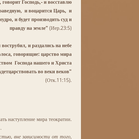
, говорит Господь,- и восставлю
раведную, и воцарится Царь, и
мудро, и будет производить суд и
правду на земле"
(Иер.23:5)
 вострубил, и раздались на небе
олоса, говорящие: царство мира
ством Господа нашего и Христа
будетцарствовать во веки веков"
(Отк.11:15).
ть наступление мира теократии.
.
астью, вне зависимости от того,