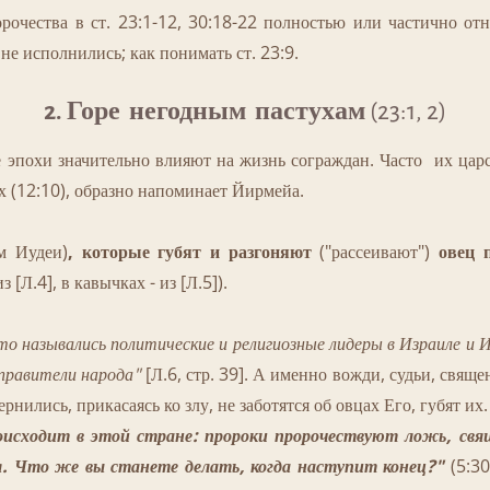
орочества в ст. 23:1-12, 30:18-22 полностью или частично от
не исполнились; как понимать ст. 23:9.
2. Горе негодным пастухам
(23:1, 2)
похи значительно влияют на жизнь сограждан. Часто их царс
х (12:10), образно напоминает Йирмейа.
м Иудеи)
, которые губят и разгоняют
("рассеивают")
овец 
з [Л.4], в кавычках - из [Л.5]).
о назывались политические и религиозные лидеры в Израиле и И
 правители народа"
[Л.6, стр. 39]. А именно вожди, судьи, свяще
рнились, прикасаясь ко злу, не заботятся об овцах Его, губят их.
исходит в этой стране: пророки пророчествуют ложь, свящ
я. Что же вы станете делать, когда наступит конец?"
(5:30,