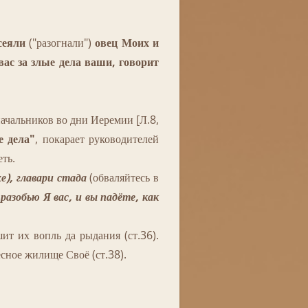
ссеяли
("разогнали")
овец Моих и
вас за злые дела ваши, говорит
ачальников во дни Иеремии [Л.8,
е дела"
, покарает руководителей
ть.
хе), главари стада
(обваляйтесь в
 разобью Я вас, и вы падёте, как
т их вопль да рыдания (ст.36).
сное жилище Своё (ст.38).