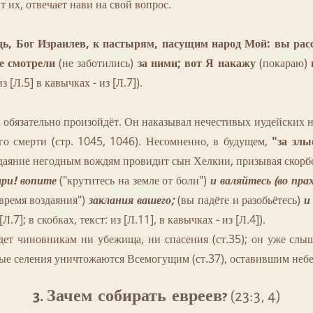
 их, отвечает нави на свой вопрос.
дь, Бог Израилев, к пастырям
, пасущим народ Мой: вы ра
е смотрели
(не заботились)
за ними; вот Я накажу
(покараю)
из [Л.5] в кавычках - из [Л.7]).
бязательно произойдёт. Он наказывал нечестивых иудейских н
 его смерти (стр. 1045, 1046). Несомненно, в будущем,
"за злы
здаяние негодным вождям провидит сын Хелкии, призывая скорбе
ыри! вопите
("крутитесь на земле от боли")
и валяйтесь (во пра
время воздаяния")
заклания вашего;
(вы падёте и разобьётесь)
и
[Л.7]; в скобках, текст: из [Л.11], в кавычках - из [Л.4]).
 чиновникам ни убежища, ни спасения (ст.35); он уже слыши
ые селения уничтожаются Всемогущим (ст.37), оставившим небе
3. Зачем собирать евреев?
(23:3, 4)