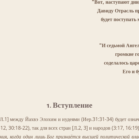
"Вот, наступают дни
Давиду Отрасль п
будет поступать 
"И седьмой Ангел
громкие г
соделалось цар
Его и 
1. Вступление
] между Йахвэ Элохим и иудеями (Иер.31:31-34) будет означа
, 30:18-22), так для всех стран [Л.2, 3] и народов (3:17, 16:19)
ния, когда один лишь Бог признаётся высшей политической вл