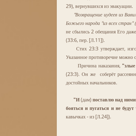
29), вернувшихся из эвакуации.
"Возвращение иудеев из Вави
Божьего народа "из всех стран" (
не сбылись 2 обещания Его даж
(33:6, пер. [Л.11]).
Стих 23:3 утверждает, изгонит
Указанное противоречие можно о
Причина наказания,
"злые
(23:3). Он же соберёт рассеян
достойных начальников.
"И
(дам)
поставлю над ними
бояться и пугаться и не будут
кавычках - из [Л.24]).