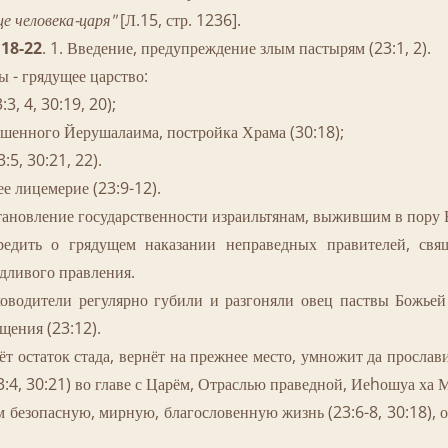
е человека-царя"
[Л.15, стр. 1236].
:18-22
. 1. Введение, предупреждение злым пастырям (23:1, 2).
 грядущее царство:
 4, 30:19, 20);
ого Йерушалаима, постройка Храма (30:18);
 30:21, 22).
ицемерие (23:9-12).
становление государственности израильтянам, выжившим в пору 
редить о грядущем наказании неправедных правителей, свя
дливого правления.
оводители регулярно губили и разгоняли овец паствы Божьей 
ещения (23:12).
таток стада, вернёт на прежнее место, умножит да прославит 
:4, 30:21) во главе с Царём, Отраслью праведной, Иеhошуа ха 
зопасную, мирную, благословенную жизнь (23:6-8, 30:18), он