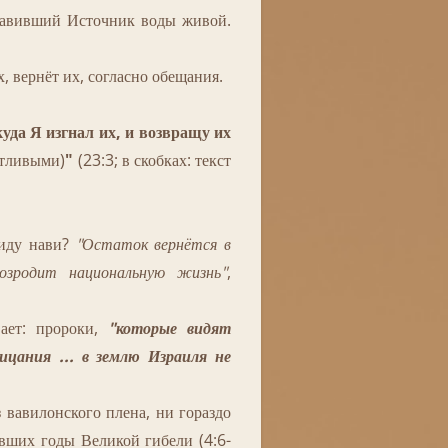
тавивший Источник воды живой.
х, вернёт их, согласно обещания.
куда Я изгнал их, и возвращу их
стливыми)
"
(23:3; в скобках: текст
иду нави?
"Остаток вернётся в
озродит национальную жизнь"
,
ает: пророки,
"которые видят
цания ... в землю Израиля не
авилонского плена, ни гораздо
вших годы Великой гибели (4:6-