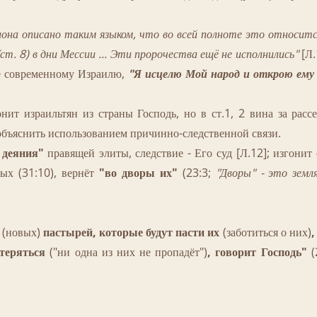
лона описано таким языком, что во всей полноте это относит
ст. 8) в дни Мессии ... Эти пророчества ещё не исполнились"
[Л.
е современному Израилю,
"Я исцелю Мой народ и открою ему 
 израильтян из страны Господь, но в ст.1, 2 вина за рассея
бъяснить использованием причинно-следственной связи.
 деяния"
правящей элиты, следствие - Его суд [Л.12]; изгони
ных (31:10), вернёт
"во дворы их"
(23:3;
"Дворы" - это земл
(новых)
пастырей, которые будут пасти их
(заботиться о них)
,
 теряться
("ни одна из них не пропадёт")
, говорит Господь"
(2