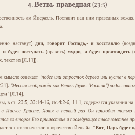
4. Ветвь праведная
(23:5)
венность ам Йисраэль. Поставит над ним праведных вождя, с
а.
менно настанут)
дни, говорит Господь,- и восставлю
(возд
 и будет поступать
(править)
мудро, и будет производить
(
, текст из [Л.11]).
м смысле означает
"побег или отросток дерева или куста; в пер
231].
"Мессия изображён как Ветвь (букв. "Росток") родословно
щем"
[Л.14].
в ст. 23:5, 33:14-16, Ис.4:2-6, 11:1, содержатся указания на
ь в Иисусе Христе. Хотя в первый раз Он приходил только 
тся во второе Его пришествие и последующее тысячелетнее пр
т эсхатологическое пророчество Йешайа.
"Вот, Царь будет ц