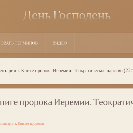
День Господень
ЛОВАРЬ ТЕРМИНОВ
ВИДЕО
нтарии к Книге пророка Иеремии. Теократическое царство (23:1
ниге пророка Иеремии. Теократич
ментарии к Книгам пророков