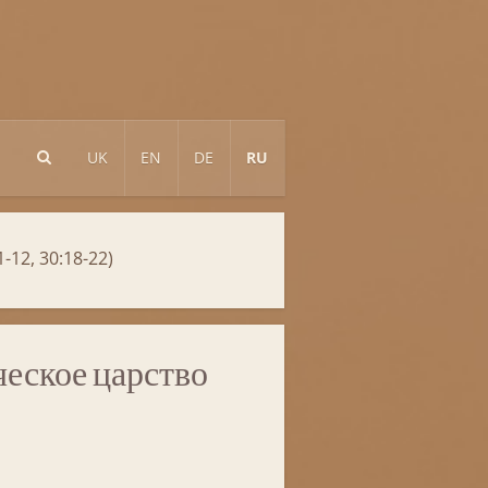
UK
EN
DE
RU
-12, 30:18-22)
еское царство