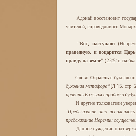
Адонай восстановит государст
учителей, справедливого Монарх
"Вот, наступаю
т (Непре
праведную, и воцарится Царь,
правду на земле"
(23:5; в скобках
Слово
Отрасль
в буквально
духовная метафора"
[Л.15, стр. 
править Божьим народом в буду
И другие толкователи уверены, 
"Предсказание это исполнилос
предсказание Иеремии осуществи
Данное суждение подтверждае