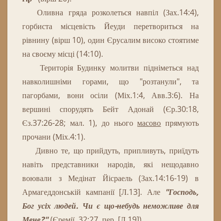
Оливна гряда розколеться навпіл (Зах.14:4),
горбиста місцевість
Йеуд
и перетвориться на
рівнину (вірш 10), один Єрусалим високо стоятиме
на своєму місці (14:10).
Територія Будинку молитви підніметься над
навколишніми горами, що "розтанули", та
пагорбами, вони осіли (Міх.1:4, Авв.3:6).
На
вершині спорудять Бейт Адонай (Єр.30:18,
Єз.37:26-28; мал. 1), до нього
масово
прямують
прочани (Міх.4:1).
Дивно те, що прийдуть, припливуть, приїдуть
навіть представники народів, які нещодавно
воювали з Медінат Йісраель (Зах.14:16-19) в
Армагеддонській кампанії [Л.13].
Але
"Господь,
Бог усіх людей.
Чи є що-небудь неможливе для
Мене?"
(Єремії, 32:27, пер. [Л.19]).