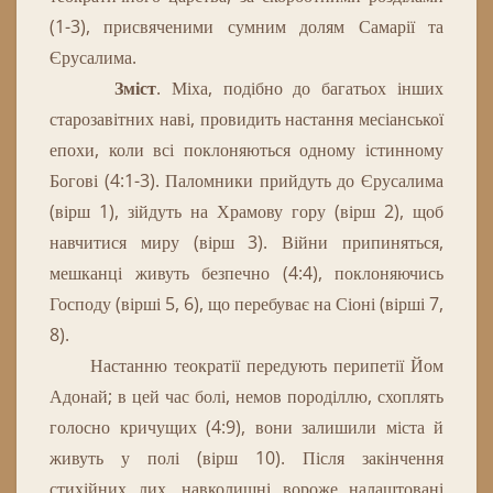
(1-3), присвяченими сумним долям Самарії та
Єрусалима.
Зміст
.
Міха, подібно до багатьох інших
старозавітних наві, провидить настання месіанської
епохи, коли всі поклоняються одному істинному
Богові (4:1-3).
Паломники прийдуть до Єрусалима
(вірш 1), зійдуть на Храмову гору (вірш 2), щоб
навчитися миру (вірш 3).
Війни припиняться,
мешканці живуть безпечно (4:4), поклоняючись
Господу (вірші 5, 6), що перебуває на Сіоні (вірші 7,
8).
Настанню теократії передують перипетії Йом
Адонай; в цей час болі, немов породіллю, схоплять
голосно кричущих (4:9), вони залишили міста й
живуть у полі (вірш 10).
Після закінчення
стихійних лих, навколишні вороже налаштовані