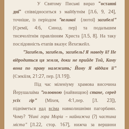
У Святому Письмі вираз
"
останні
дні
"
співвідноситься
з
майбутнім
[
Л
.
6
,
9
,
24
]
,
точніше
,
і
з
періодом
"
великої
(лютої)
загибелі
"
(
Єремії,
4
:
6, Синод. пер
)
та
подальшим
тисячолітнім
правлінням
Христа
[
Л
.
5
,
8
]
.
На таку
послідовність етапів вказує Йехезкейл.
"Загибель, загибель, загибель!
Я наведу її!
Не
відродиться ця земля, доки не прийде Той, Кому
вона по праву належить; Йому Я віддам її"
(Єзекіїля, 21:27, пер. [Л.19]).
Під час міленіуму храмова височина
Йерушалаїма
"головною
(найвищою)
стане, серед
усіх гір"
(
Міхея, 4:1,
пер. [Л. 23]),
підніметься
над
всіма
навколишніми пагорбами.
Чому?
"Нині гора Моріа – найнижча
(?)
частина
міста"
[Л.22, стор. 167], нижча за вершини