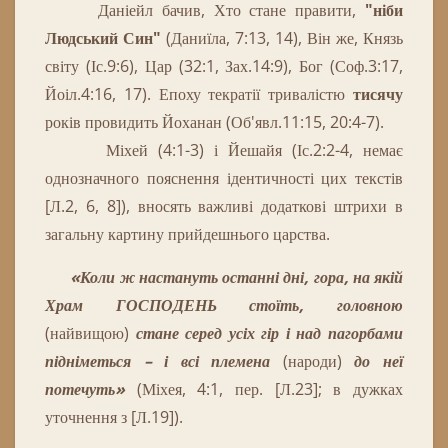
Даніейл бачив, Хто стане правити,
"ніби
Людський Син"
(Даниїла, 7:13, 14), Він же, Князь
світу (Іс.9:6), Цар (32:1, Зах.14:9), Бог (Соф.3:17,
Йоіл.4:16, 17).
Епоху текратії тривалістю
тисячу
років провидить Йоханан (Об'явл.11:15, 20:4-7).
Міхей (4:1-3) і Йешайя (Іс.2:2-4, немає
однозначного пояснення ідентичності цих текстів
[Л.2, 6, 8]), вносять важливі додаткові штрихи в
загальну картину прийдешнього царства.
«
Коли
ж
настануть
останні
дні
,
гора
,
на
якій
Храм
ГОСПОДЕНЬ
стоїть
,
головною
(
найвищою)
стане
серед
усіх
гір
і
над
пагорбами
підніметься
–
і
всі
племена
(народи)
до
неї
потечуть
»
(Міхея, 4:1, пер. [Л.23]; в дужках
уточнення з [Л.19]).