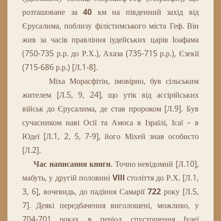
розташоване за
40
км на південний захід від
Єрусалима, поблизу філістимського міста Геф.
Він
ж
ив за часів правління іудейських царів Іоафама
(750-735 р.р. до Р.Х.), Ахаза (735-715 р.р.), Єзекії
(715-686 р.р.) [Л.1-8].
Міха Морасфітін, імовірно, був сільським
жителем [Л.5, 9, 24], що утік від ассірійських
військ до Єрусалима, де став пророком [Л.9].
Був
сучасником наві Осії та Амоса в Ізраїлі, Ісаї – в
Юдеї [Л.1, 2, 5, 7-9], його Міхей знав особисто
[Л.2].
Час написання книги
.
Точно невідомий [Л.10],
мабуть, у другій половині
VIII
століття до Р.Х.
[Л.1,
3, 6], вочевидь, до падіння Самарії
722
року [Л.5,
7].
Деякі передбачення виголошені, можливо, у
704-701 роках в період спустошення Іудеї