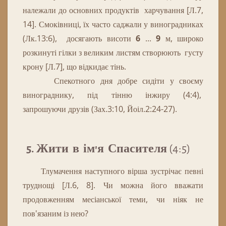
належали до основних продуктів харчування [Л.7,
14].
Смоківниці, їх часто саджали у виноградниках
(Лк.13:6), досягають висоти
6
...
9
м, широко
розкинуті гілки з великим листям створюють густу
крону [Л.7], що відкидає тінь.
Спекотного дня добре сидіти у своєму
винограднику, під тінню інжиру (4:4),
запрошуючи друзів (Зах.3:10, Йоіл.2:24-27).
5. Жити в ім'я Спасителя
(4:5)
Тлумачення наступного вірша зустрічає певні
труднощі [Л.6, 8].
Чи
можна
його
вважати
продовженням
месіанської
теми
,
чи
ніяк
не
пов'язаним
із
нею
?