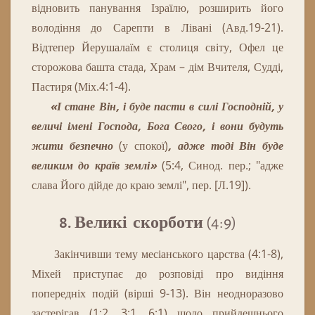
відновить панування Ізраїлю, розширить його
володіння до Сарепти в Лівані (Авд.19-21).
Відтепер Йерушалаїм є столиця світу, Офел це
сторожова башта стада, Храм – дім Вчителя, Судді,
Пастиря (Міх.4:1-4).
«І стане Він, і буде пасти в силі Господній, у
величі імені Господа, Бога Свого, і вони будуть
жити безпечно
(у спокої)
, адже тоді Він буде
великим до країв землі»
(5:4, Синод. пер.; "адже
слава Його дійде до краю землі", пер. [Л.19]).
8. Великі скорботи
(4:9)
Закінчивши
тему
месіанського
царства
(
4
:
1
-
8
)
,
Міхей
приступає
до
розповіді
про
видіння
попередніх
подій
(
вірші
9
-
13
)
.
Він неодноразово
застерігав (1:2, 3:1, 6:1) щодо прийдешнього