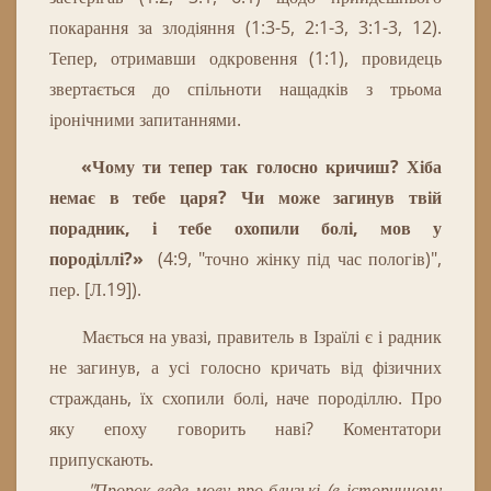
покарання за злодіяння (1:3-5, 2:1-3, 3:1-3, 12).
Тепер, отримавши одкровення (1:1), провидець
звертається до спільноти нащадків з трьома
іронічними запитаннями.
«Чому ти тепер так голосно кричиш? Хіба
немає в тебе царя? Чи може загинув твій
порадник, і тебе охопили болі,
мов у
породіллі?
»
(4:9, "точно жінку під час пологів)",
пер. [Л.19]).
Мається на увазі, правитель в Ізраїлі є і радник
не загинув, а усі голосно кричать від фізичних
страждань, їх схопили болі, наче породіллю.
Про
яку епоху говорить наві?
Коментатори
припускають.
"Пророк веде мову про близькі (в історичному