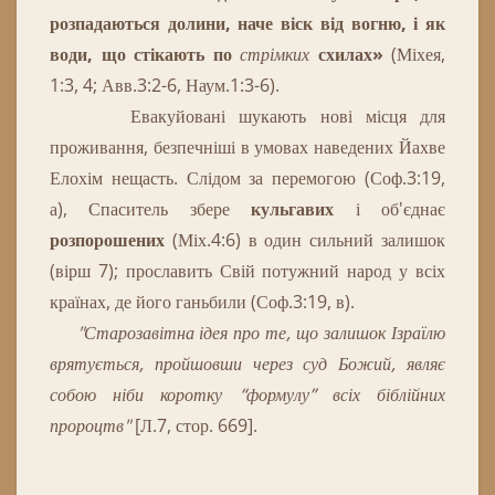
розпадаються долини, наче віск від вогню, і як
води, що стікають по
стрімких
схилах
»
(Міхея,
1:3, 4; Авв.3:2-6, Наум.1:3-6).
Евакуйовані шукають нові місця для
проживання, безпечніші в умовах наведених Йахве
Елохім нещасть.
Слідом за перемогою (Соф.3:19,
а), Спаситель збере
кульгавих
і об'єднає
розпорошених
(Міх.4:6) в один сильний залишок
(вірш 7); прославить Свій потужний народ у всіх
країнах, де його ганьбили (Соф.3:19, в).
"Старозавітна ідея про те, що залишок Ізраїлю
врятується, пройшовши через суд Божий, являє
собою ніби коротку “формулу” всіх біблійних
пророцтв"
[Л.7, стор. 669].