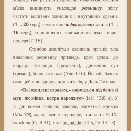
м'язів виникнуть унаслідок
резонансу
, збігу
частоти коливань зовнішніх і внутрішніх органів
(
1
...
20
герц) із частотою
інфразвукових
хвиль (
1
...
16
герц), спричинених коливаннями землі, води,
повітря [Л.15].
Стрибок амплітуди коливань органів тіла
внаслідок резонансу призведе, крім судом, до
вібрації нутрощів (тремтіння), дрижання губ
(тремор), болю в кістках (Авв.3:16).
Йешайа бачить
саме цей стан
здивованих
жителів, у День Господа.
«Всі охоплені страхом,– корчаться від болю й
мук, як жінка, котра народжує
»
(Ісаї, 13:8, а).
У
ті дні кожен голосно заволає, займеться криком
(Міх.4:9); муки, наче у породіллі, схоплять УСІХ,
як жінок (Єр.4:31), так і
чоловіків
(30:6, Ос.13:13).
Судоми супроводжуються
психогенними