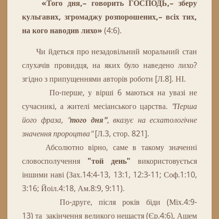
«
Того дня
,– говорить ГОСПОДЬ,– зберу
кульгавих, згромаджу розпорошених,– всіх тих,
на кого наводив лихо
»
(4:6).
Чи йдеться про незадовільний моральний стан
слухачів провидця, на яких було наведено лихо?
згідно з припущеннями авторів роботи [Л.8].
НІ.
По-перше, у вірші 6 маються на увазі не
сучасникі, а жителі месіанського царства.
"Перша
його фраза, "
того дня"
, вказує на есхатологічне
значення пророцтва"
[Л.3, стор. 821].
Абсолютно вірно, саме в такому значенні
словосполучення
"той день"
використовується
іншими наві (Зах.14:4-13, 13:1, 12:3-11; Соф.1:10,
3:16; Йоіл.4:18, Ам.8:9, 9:11).
По
-
друге
,
після
років
біди
(
Міх
.
4
:
9
-
13
)
та
закінчення
великого
нещастя
(
Єр
.
4
:
6
)
,
Ашем