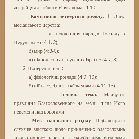
ассірійцями і облоги Єрусалима [Л.10].
Композиція четвертого розділу
.
1.
Опис
месіанського царства:
а) поклоніння народів Господу в
Йерушалаїмі (4:1, 2);
б) мир (4:3-6);
в) відновлення панування Ізраїлю (4:7, 8).
2.
Попередні
події
:
а) фізіологічні розлади (4:9, 10);
б) війна сусідів з ізраїльтянами (4:11-13).
Головна тема.
Майбутнє
правління
Благословенного
на землі, після Його
перемоги над ворогами.
Мета написання розділу
.
Підбадьорити
слухачів звісткою щодо прийдешних благословінь
теократичного царства, за скорботними розділами