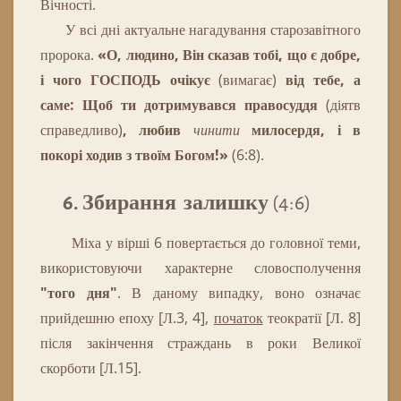
Вічності.
У всі дні актуальне нагадування старозавітного
пророка.
«О, людино, Він сказав тобі, що є добре,
і чого ГОСПОДЬ очікує
(вимагає)
від тебе, а
саме: Щоб ти дотримувався правосуддя
(діятв
справедливо)
, любив
чинити
милосердя, і в
покорі ходив з твоїм Богом!»
(6:8).
6. Збирання залишку
(4:6)
Міха у вірші 6 повертається до головної теми,
використовуючи характерне словосполучення
"того дня"
.
В
даному
випадку
,
воно
означає
прийдешню
епоху
[
Л
.
3
,
4
]
,
початок
теократії
[
Л
.
8
]
після
закінчення
страждань в роки
Великої
скорботи
[
Л
.
15
]
.