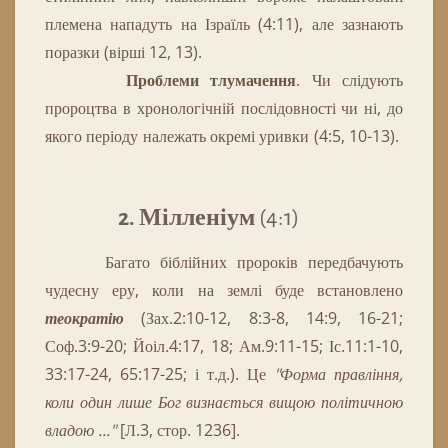
племена нападуть на Ізраїль (4:11), але зазнають
поразки (вірші 12, 13).
Проблеми тлумачення
.
Чи слідують
пророцтва в хронологічній послідовності чи ні, до
якого періоду належать окремі уривки (4:5, 10-13).
2. Мілленіум
(4:1)
Багато
біблійних
пророків
передбачують
чудесну
еру
,
коли
на
землі
буде
встановлено
теократію
(
Зах
.
2
:
10
-
12
,
8
:
3
-
8
,
14
:
9
,
16
-
21
;
Соф
.
3
:
9
-
20
;
Йоіл
.
4
:
17
,
18
;
Ам
.
9
:
11
-
15
;
Іс
.
11
:
1
-
10
,
33
:
17
-
24
,
65
:
17
-
25
;
і
т.д
.
)
.
Це
"Форма правління,
коли один лише Бог визнається вищою політичною
владою ..."
[Л.3, стор. 1236].