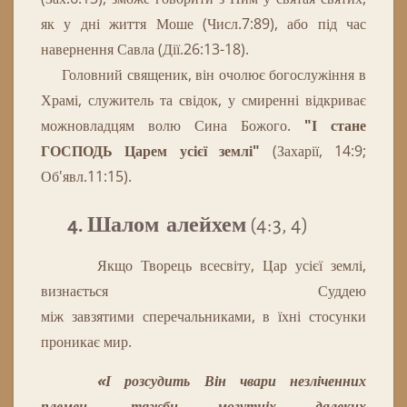
як у дні життя Моше (Числ.7:89), або під час
навернення Савла (Дії.26:13-18).
Головний священик, він очолює богослужіння в
Храмі,
служитель
та
свідок
, у смиренні відкриває
можновладцям волю Сина Божого.
"І стане
ГОСПОДЬ Царем усієї землі"
(Захарії, 14:9;
Об'явл.11:15).
4. Шалом алейхем
(4:3, 4)
Якщо
Творець
всесвіту
,
Цар
усієї
землі
,
визнається
Суддею
між
завзятими
сперечальниками
,
в
їхні
стосунки
проникає
мир
.
«І розсудить Він чвари незліченних
племен,
тяжби
могутніх
далеких