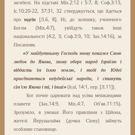
загибелі.
На підставі Міх.2:12 і 5:7, 8; Соф.3:13,
Іс.10:20-22, 37:31, 32 стверджується, що йдеться
про
юдеїв
[Л.6, 8].
Ні, до залишку, учиненого
Богом (Міх.4:7), увійдуть також інші
національності (4:2, 3; Соф.3:9, 10; Зах.14:16), за
Писанням.
«
У
майбутньому
Господь
знову
покаже
Свою
любов
до
Якова
,
знову
обере
народ
Ізраїлю
і
віддасть
їм
їхню
землю
,
і
тоді
до
Юдеї
приєднаються
неіудейські
народи
,
і
стануть
сім'єю
Якова
і
ті
,
і
інші
»
(Ісаї, 14:1,
пер
.
[
Л
.
11
]
)
.
Бог почне царювати над усіма мешканцями
планети (Зах.14:9, Міх.4:7, Об'яв.11:15).
Зрозуміло, в умовах Його правління з Ційона,
жителі Йерушалаїма (дочки Сіону) займуть
особливе становище.