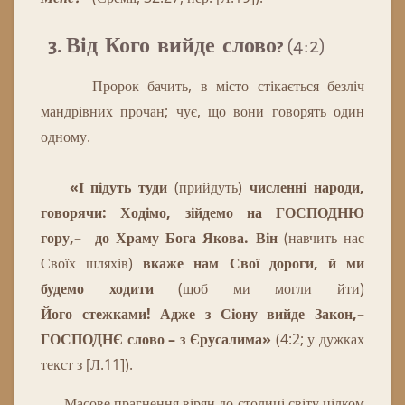
3. Від Кого вийде слово?
(4:2)
Пророк
бачить
,
в
місто
стікається
безліч
мандрівних
прочан;
чує
,
що
вони
говорять
один
одному
.
«І підуть
туди
(прийдуть)
численні народи,
говорячи: Ходімо,
зійдемо на ГОСПОДНЮ
гору,– до Храму Бога Якова. Він
(
навчить
нас
Своїх
шляхів
)
вкаже нам Свої дороги, й ми
будемо ходити
(щоб ми могли йти)
Його
стежками!
Адже з Сіону вийде Закон,–
ГОСПОДНЄ слово – з Єрусалима
»
(4:2; у дужках
текст з [Л.11]).
Масове прагнення вірян до столиці світу цілком