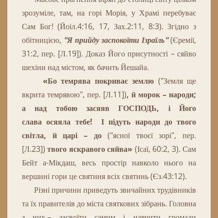
зрозуміле, там, на горі Морія, у Храмі перебуває
Сам Бог!
(Йоіл.4:16, 17, Зах.2:11, 8:3).
Згідно з
обітницією,
"Я прийду заспокоїти Ізраїль"
(Єремії,
31:2, пер. [Л.19]).
Доказ Його присутності – сяйво
шехіни над містом, як бачить Йешайа.
«Бо темрява покриває землю
("Земля ще
вкрита темрявою", пер. [Л.11])
, й морок – народи;
а над тобою засяяв ГОСПОДЬ, і Його
слава
осяяла тебе!
І підуть народи до твого
світла, й царі – до
("
ясної
твоєї
зорі",
пер.
[Л.23]
)
твого яскравого сяйва
»
(Ісаї, 60:2, 3).
Сам
Бейт а-Мікдаш, весь простір навколо нього на
вершині гори це святиня всіх святинь (Єз.43:12).
Р
ізні причини приведуть звичайних трудівників
та їх
правителів
до міста святкових зібрань.
Головна
з
них
,–
засвоїти
самим
і
навчити
громади