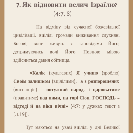
7. Як відновити велич Ізраїлю?
(4:7, 8)
Н
а
відміну
від
сучасної
божевільної
цивілізації
,
вцілілі г
ромади
виживання
слухняні
Богові
,
вони
живуть
за
заповідями
Його
,
дотримуючись
волі
Його
.
Повною мірою
здійсниться давня обітниця.
«Калік
(кульгавих)
Я учиню
(зроблю)
Своїм
залишком
(вцілілими)
,
а з розпорошених
(вигнанців)
–
потужний народ, і царюватиме
(правитиме)
над ними, на горі Сіон
, ГОСПОДЬ –
відтоді й на віки вічні
»
(4:7; у дужках текст з
[Л.19]).
Тут маються на увазі вцілілі у дні Великої