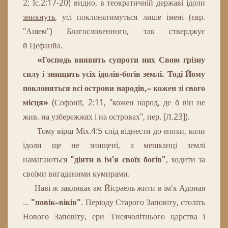
2
;
Іс
.
2
:
17
-
20
)
видно
,
в
теократичній
державі
ідоли
зникнуть
,
усі
поклонятимуться
лише
імені
(
євр
.
"
Ашем
"
)
Благословенного
,
так
стверджує
й
Цефанйа
.
«Господь виявить супроти них Свою грізну
силу і знищить усіх ідолів-богів землі. Тоді Йому
поклоняться всі острови народів,– кожен зі свого
місця»
(Софонії, 2:11, "кожен народ, де б він не
жив, на узбережжях і на островах", пер. [Л.23]).
Тому вірш Міх.4:5 слід віднести до епохи, коли
ідоли ще не знищені, а мешканці землі
намагаються
"діяти в ім'я своїх богів"
, ходити за
своїми вигаданими
кумирами
.
Наві ж закликає ам Йісраель жити в ім'я Адоная
...
"повік–віків"
.
Періоду Старого Заповіту, століть
Нового Заповіту, ери Тисячолітнього царства і