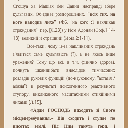
Єгошуа
ха
Машіах
бен
Давид
насправді
збере
кульгавих
.
Об'єднає розпорошених,
"всіх тих, на
кого наводив лихо"
(4:6, "на кого Я накликав
страждання", пер. [Л.23]) у Йом Адонай (Соф.1:14-
18), великий й страшний (Йоіл.2:1-11).
Все-таки, чому із-за накликаних страждань
з'явиться саме кульгавість (?), а не якесь інше
ураження?
Тому що
всі, в т.ч.
фізично здорові,
почнуть шкандибати внаслідок
тимчасових
розладів рухових функцій (по-науковому, "астазія /
абазія") в результаті психогенного реактивного
ступору, викликаного масштабними стихійними
лихами [Л.15].
«Адже ГОСПОДЬ виходить зі Свого
місцеперебування,– Він сходить і ступає по
висотах землі. Під Ним тануть гори, і