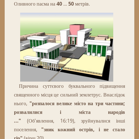
Оливного пасма на
40
...
50
метрів.
Причина
суттєвого
буквального
підвищення
священного
місця
це
сильний
землетрус. В
наслідок
нього,
"розпалося велике
місто
на
три
частини;
розвалилися і міста народів
...
"
(Об'явлення, 16:19)
,
зруйнувалися
інші
поселення
,
"зник кожний острів, і не
стало
гір
"
(вірш 20)
.