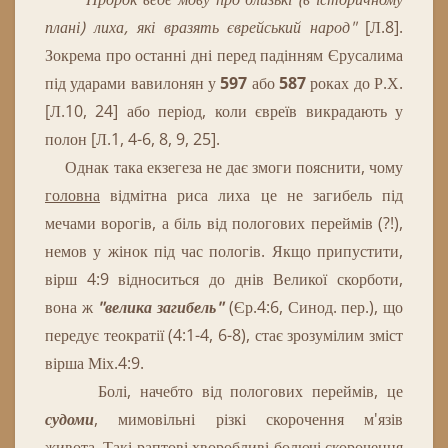
плані) лиха, які вразять єврейський народ"
[Л.8].
Зокрема про останні дні перед падінням Єрусалима
під ударами вавилонян у
597
або
587
роках до Р.Х.
[Л.10, 24] або період, коли євреїв викрадають у
полон [Л.1, 4-6, 8, 9, 25].
Однак
така екзегеза
не
дає
змоги
пояснити
,
чому
головна
відмітна
риса
лиха
це
не
загибель
під
мечами
ворогів
,
а
біль
від
пологових
переймів
(
?
!
)
,
немов
у
жінок
під
час
пологів
.
Якщо припустити,
вірш 4:9 відноситься до днів Великої скорботи,
вона ж
"велика загибель"
(Єр.4:6, Синод. пер.), що
передує теократії (4:1-4, 6-8), стає зрозумілим зміст
вірша Міх.4:9.
Болі, начебто від пологових переймів, це
судоми
, мимовільні різкі скорочення м'язів
живота.
Такі р
аптові хворобливі болючі скорочення