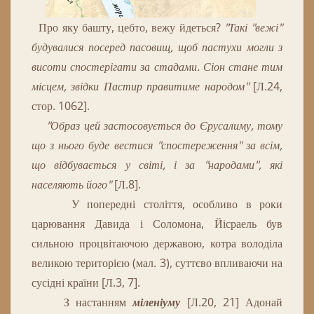
Про яку башту, цебто, вежу йдеться?
"Такі "вежі"
будувалися посеред пасовищ, щоб пастухи могли з
висоти спостерігати за стадами.
Сіон
стане
тим
місцем
,
звідки
Пастир
правитиме
народом
"
[Л.24,
стор. 1062].
"Образ цей застосовується до Єрусалиму, тому
що з нього буде вестися "спостереження" за всім,
що відбувається у світі, і за "народами", які
населяють його"
[Л.8].
У попередні століття, особливо в роки
царювання Давида і Соломона, Йісраель був
сильною процвітаючою державою, котра володіла
великою територією (мал. 3), суттєво впливаючи на
сусідні країни [Л.3, 7].
З настанням
міленіуму
[Л.20, 21] Адонай