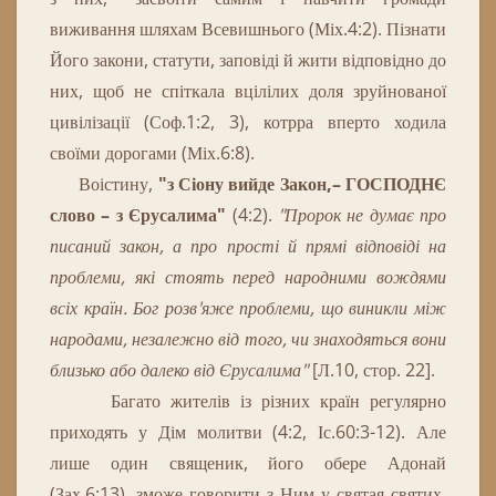
виживання
шляхам
Всевишнього
(
Міх
.
4
:
2
)
.
Пізнати
Його закони, статути, заповіді й жити відповідно до
них, щоб не спіткала вцілілих доля зруйнованої
цивілізації (Соф.1:2, 3), котрра вперто ходила
своїми дорогами (Міх.6:8).
Воістину,
"з Сіону вийде Закон,– ГОСПОДНЄ
слово – з Єрусалима"
(4:2).
"Пророк не думає про
писаний закон, а про прості й прямі відповіді на
проблеми, які стоять перед народними вождями
всіх країн.
Бог розв'яже проблеми, що виникли між
народами, незалежно від того, чи знаходяться вони
близько або далеко від Єрусалима"
[Л.10, стор. 22].
Багато жителів із різних країн регулярно
приходять у Дім молитви (4:2, Іс.60:3-12).
Але
лише один священик, його обере Адонай
(Зах.6:13), зможе говорити з Ним у святая святих,