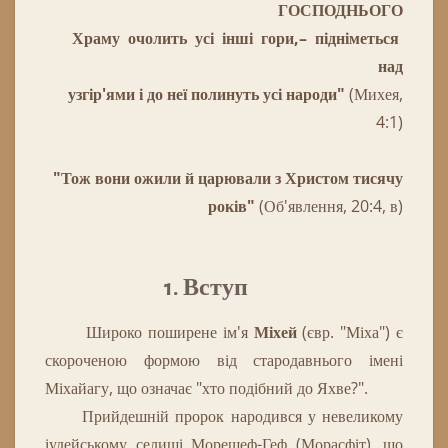
ГОСПОДНЬОГО
Храму очолить усі інші гори,– підніметься
над
узгір'ями і до неї полинуть усі народи"
(Михея,
4:1)
"Тож вони ожили й царювали з Христом тисячу
років"
(Об'явлення, 20:4, в)
1. Вступ
Широко
поширене
ім'я
Міхей
(
євр
.
"
Міха"
)
є
скороченою
формою
від
стародавнього
імені
Міхайагу
,
що
означає
"х
то
подібний
до
Яхве
?
"
.
Прийдешній
пророк народився у невеликому
іудейському селищі Морешеф-Геф (Морасфіт), що