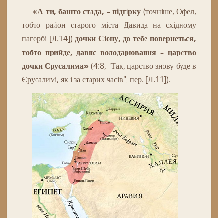
«А ти, башто стада, – підгірку
(точніше, Офел,
тобто район старого міста Давида на східному
пагорбі [Л.14
])
дочки Сіону, до тебе повернеться,
тобто прийде, давнє володарювання – царство
дочки Єрусалима
»
(4:8, "Так, царство знову буде в
Єрусалимі, як і за старих часів", пер. [Л.11]).