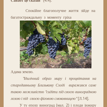
Саваот це сказав"
(4:4).
Спокійне благополучне життя зійде на
багатостраждальну з моменту гріха
Адама землю.
"Ідилічний образ миру і процвітання на
стародавньому Близькому Сході виражався саме
такою можливістю "сидіти під своєю виноградною
лозою і під своєю фіговою смоковницею"
[Л.14].
У ту епоху виноград (мал. 2) і плоди інжиру