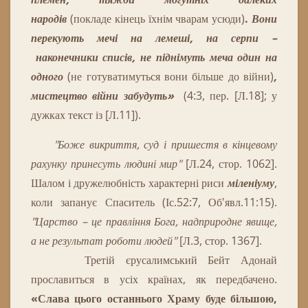
народів
(покладе кінець їхнім чварам усюди)
.
Вони
перекують мечі на лемеші, на серпи –
наконечники
списів,
не піднімуть
меча
один
на
одного
(не готуватимуться вони більше до війни)
,
мистецтво війни забудуть
»
(4:
3, пер. [Л.18]; у
дужках текст із [Л.
11
]).
"Боже викриття, суд і пришестя в кінцевому
рахунку принесуть людині мир"
[Л.24, стор. 1062].
Шалом і дружелюбність характерні риси
міленіуму
,
коли запанує Спаситель (Іс.52:7, Об'явл.11:15).
"Царство – це правління Бога, надприродне явище,
а не результат роботи людей"
[Л.3, стор. 1367].
Третій єрусалимський Бейт Адонай
прославиться в усіх країнах, як передбачено.
«Слава цього останнього Храму буде більшою,