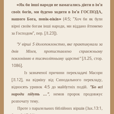
«Як би інші народи не намагались діяти в ім'я
своїх богів, ми будемо ходити в Ім'я ГОСПОДА,
нашого Бога, повік-віків»
(4:5; "Хоч би як були
вірні своїм богам інші народи, ми віддано йтимемо
за Господом", пер.
[Л.23]).
"У вірші 5 ідолопоклонство, яке практикували за
днів Міхея, протиставлено справжньому
поклонінню в тисячолітньому царстві"
[Л.25, стор.
1086].
Із зазначеної причини перекладачі Масори
[Л.12], на відміну від Синодального перекладу,
відносять уривок 4:5 до майбутніх подій.
"Бо всі
народи підуть ..."
, немов пророк продовжує
розпочату тему.
Проте
з
паралельних
біблійних
віршів
(
Зах
.
13
:
1
,