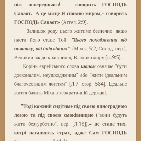
ніж попереднього! – говорить ГОСПОДЬ
Саваот.
А це місце Я сповню миром,– говорить
ГОСПОДЬ Саваот
»
(Аггея, 2:9).
Залишок роду цього житиме безпечно, якщо
пасти його стане Той,
"Якого походження від
початку, від днів вічних"
(Міхея, 5:2, Синод. пер.),
Великий аж до країв землі, Владика миру (Іс.9:5).
Корінь
єврейського
слова
шалом
означає
"
бути
досконалим
,
неушкодженим
"
або
"
жити
ідеальним
благочестивим
життям
"
[Л.7, стор. 584].
Ідеальне
життя бачить Міха в теократичній державі.
"Тоді кожний сидітиме під своєю виноградною
лозою та під своєю смоківницею
("вони будуть
жити безтурботно", пер. [Л.18])
,– не стане тих,
котрі наганяють страх
, адже Сам ГОСПОДЬ